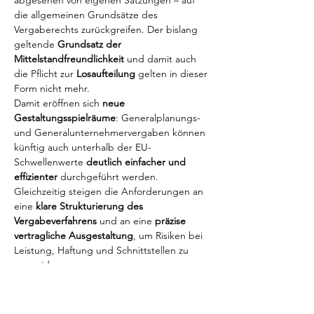
abgesehen von eigenen Satzungen – auf 
die allgemeinen Grundsätze des 
Vergaberechts zurückgreifen. Der bislang 
geltende 
Grundsatz der 
Mittelstandfreundlichkeit
 und damit auch 
die Pflicht zur 
Losaufteilung
 gelten in dieser 
Form nicht mehr.
Damit eröffnen sich 
neue 
Gestaltungsspielräume
: Generalplanungs- 
und Generalunternehmervergaben können 
künftig auch unterhalb der EU-
Schwellenwerte 
deutlich einfacher und 
effizienter
 durchgeführt werden. 
Gleichzeitig steigen die Anforderungen an 
eine 
klare Strukturierung des 
Vergabeverfahrens
 und an eine 
präzise 
vertragliche Ausgestaltung
, um Risiken bei 
Leistung, Haftung und Schnittstellen zu 
vermeiden.
In unserer 
kostenlosen Veranstaltung am 
21. November 2025
 geben Ihnen 
Rechtsanwalt André Siedenberg
 und 