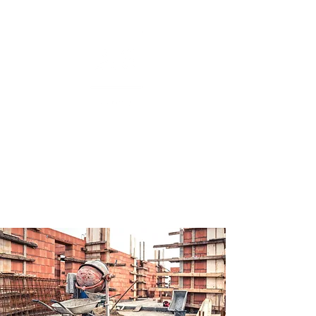
Rechtsanwalt
André Siedenberg
Fachanwalt für Vergaberecht