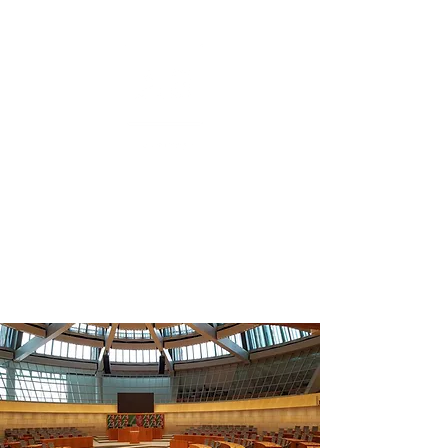
Rechtsanwalt
André Siedenberg
Fachanwalt für Vergaberecht