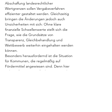
Abschaffung landesrechtlicher 
Wertgrenzen sollen Vergabeverfahren 
effizienter gestaltet werden. Gleichzeitig 
bringen die Änderungen jedoch auch 
Unsicherheiten mit sich: Ohne klare 
finanzielle Schwellenwerte stellt sich die 
Frage, wie die Grundsätze von 
Transparenz, Gleichbehandlung und 
Wettbewerb weiterhin eingehalten werden 
können.
Besonders herausfordernd ist die Situation 
für Kommunen, die regelmäßig auf 
Fördermittel angewiesen sind. Denn hier 
gelten oft strenge Anforderungen an die 
rechtssichere Vergabe. Fehlende 
Transparenz oder vergaberechtliche Fehler 
könnten dazu führen, dass Fördermittel 
gefährdet sind oder gar zurückgezahlt 
werden müssen.
In unserem Online-Spot geben wir einen 
kompakten Überblick über die wichtigsten 